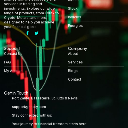
services in trading and
Stock
investments. Explore our wide
range of products, from Forex to
Indicies
Crypto, Metals, and more,
designed to help you achieve
Energies
your financial goals.
Support
Company
Contact Us
About
FAQ
Services
My Account
Blogs
Contact
Get in Touch
Port Zante, Basseterre, St. Kitts & Nevis
support@hhpty.com
Stay connected with us:
Your journey to financial freedom starts here!