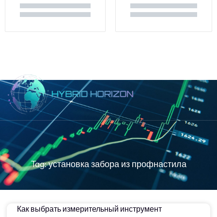
About Us
Tag: установка забора из профнастила
Как выбрать измерительный инструмент