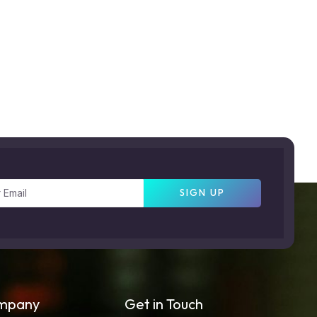
SIGN UP
mpany
Get in Touch