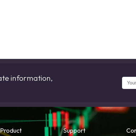
ate information,
Product
Support
Co